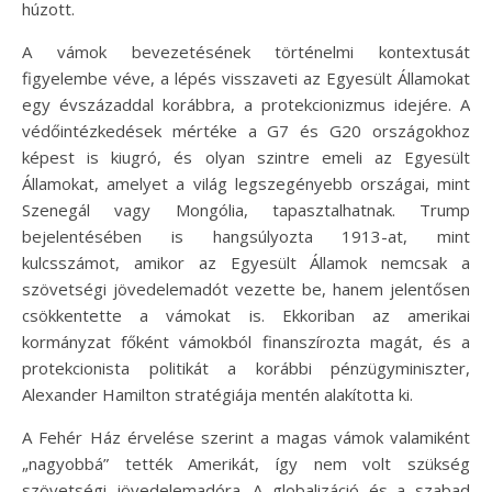
húzott.
A vámok bevezetésének történelmi kontextusát
figyelembe véve, a lépés visszaveti az Egyesült Államokat
egy évszázaddal korábbra, a protekcionizmus idejére. A
védőintézkedések mértéke a G7 és G20 országokhoz
képest is kiugró, és olyan szintre emeli az Egyesült
Államokat, amelyet a világ legszegényebb országai, mint
Szenegál vagy Mongólia, tapasztalhatnak. Trump
bejelentésében is hangsúlyozta 1913-at, mint
kulcsszámot, amikor az Egyesült Államok nemcsak a
szövetségi jövedelemadót vezette be, hanem jelentősen
csökkentette a vámokat is. Ekkoriban az amerikai
kormányzat főként vámokból finanszírozta magát, és a
protekcionista politikát a korábbi pénzügyminiszter,
Alexander Hamilton stratégiája mentén alakította ki.
A Fehér Ház érvelése szerint a magas vámok valamiként
„nagyobbá” tették Amerikát, így nem volt szükség
szövetségi jövedelemadóra. A globalizáció és a szabad