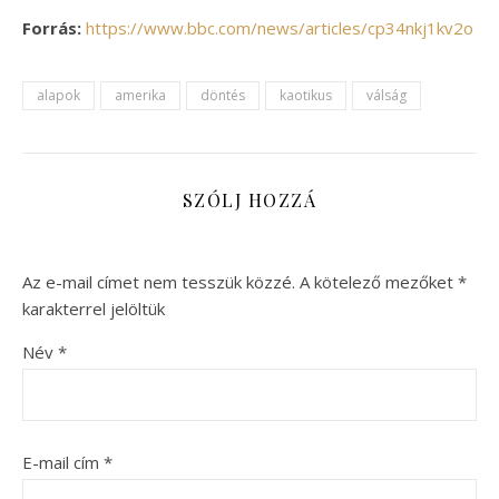
Forrás:
https://www.bbc.com/news/articles/cp34nkj1kv2o
alapok
amerika
döntés
kaotikus
válság
SZÓLJ HOZZÁ
Az e-mail címet nem tesszük közzé.
A kötelező mezőket
*
karakterrel jelöltük
Név
*
E-mail cím
*