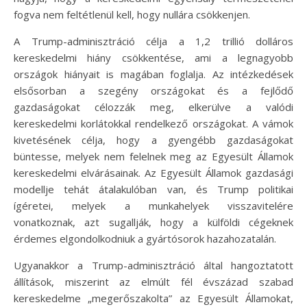
fogva nem feltétlenül kell, hogy nullára csökkenjen.
A Trump-adminisztráció célja a 1,2 trillió dolláros
kereskedelmi hiány csökkentése, ami a legnagyobb
országok hiányait is magában foglalja. Az intézkedések
elsősorban a szegény országokat és a fejlődő
gazdaságokat célozzák meg, elkerülve a valódi
kereskedelmi korlátokkal rendelkező országokat. A vámok
kivetésének célja, hogy a gyengébb gazdaságokat
büntesse, melyek nem felelnek meg az Egyesült Államok
kereskedelmi elvárásainak. Az Egyesült Államok gazdasági
modellje tehát átalakulóban van, és Trump politikai
ígéretei, melyek a munkahelyek visszavitelére
vonatkoznak, azt sugallják, hogy a külföldi cégeknek
érdemes elgondolkodniuk a gyártósorok hazahozatalán.
Ugyanakkor a Trump-adminisztráció által hangoztatott
állítások, miszerint az elmúlt fél évszázad szabad
kereskedelme „megerőszakolta” az Egyesült Államokat,