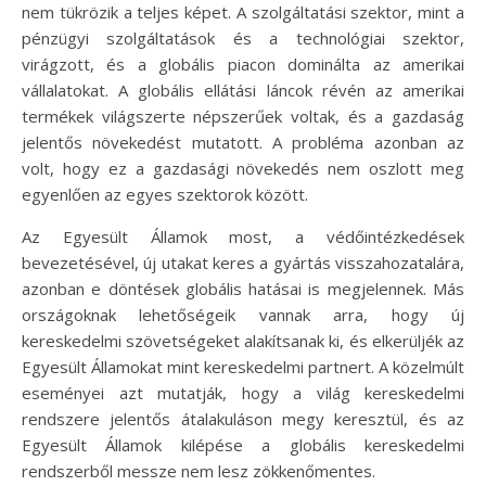
nem tükrözik a teljes képet. A szolgáltatási szektor, mint a
pénzügyi szolgáltatások és a technológiai szektor,
virágzott, és a globális piacon dominálta az amerikai
vállalatokat. A globális ellátási láncok révén az amerikai
termékek világszerte népszerűek voltak, és a gazdaság
jelentős növekedést mutatott. A probléma azonban az
volt, hogy ez a gazdasági növekedés nem oszlott meg
egyenlően az egyes szektorok között.
Az Egyesült Államok most, a védőintézkedések
bevezetésével, új utakat keres a gyártás visszahozatalára,
azonban e döntések globális hatásai is megjelennek. Más
országoknak lehetőségeik vannak arra, hogy új
kereskedelmi szövetségeket alakítsanak ki, és elkerüljék az
Egyesült Államokat mint kereskedelmi partnert. A közelmúlt
eseményei azt mutatják, hogy a világ kereskedelmi
rendszere jelentős átalakuláson megy keresztül, és az
Egyesült Államok kilépése a globális kereskedelmi
rendszerből messze nem lesz zökkenőmentes.