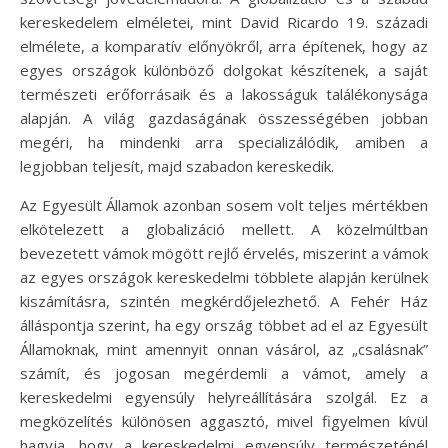
kereskedelem elméletei, mint David Ricardo 19. századi
elmélete, a komparatív előnyökről, arra építenek, hogy az
egyes országok különböző dolgokat készítenek, a saját
természeti erőforrásaik és a lakosságuk találékonysága
alapján. A világ gazdaságának összességében jobban
megéri, ha mindenki arra specializálódik, amiben a
legjobban teljesít, majd szabadon kereskedik.
Az Egyesült Államok azonban sosem volt teljes mértékben
elkötelezett a globalizáció mellett. A közelmúltban
bevezetett vámok mögött rejlő érvelés, miszerint a vámok
az egyes országok kereskedelmi többlete alapján kerülnek
kiszámításra, szintén megkérdőjelezhető. A Fehér Ház
álláspontja szerint, ha egy ország többet ad el az Egyesült
Államoknak, mint amennyit onnan vásárol, az „csalásnak”
számít, és jogosan megérdemli a vámot, amely a
kereskedelmi egyensúly helyreállítására szolgál. Ez a
megközelítés különösen aggasztó, mivel figyelmen kívül
hagyja, hogy a kereskedelmi egyensúly természeténél