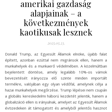
amerikai gazdaság
alapjainak – a
következmények
kaotikusak lesznek
2025.05.23.
Donald Trump, az Egyesült Államok elnöke, újabb falat
épített, azonban ezúttal nem migránsok ellen, hanem a
munkahelyek és a munkaerő védelmében. A közelmúltban
bejelentett döntése, amely legalább 10%-os vámok
bevezetését irányozza elő szinte minden importált
termékre, valójában egy olyan védőfal, amelynek célja a
hazai munkahelyek megőrzése. Trump lépései nem csupán
a globális kereskedelmi háború kezdetét jelentik, hanem a
globalizáció ellen is irányulnak, amelyet az Egyesült Államok
évtizedeken át támogatott és amelyből jelentős hasznot