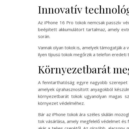
Innovatív technoló
Az iPhone 16 Pro tokok nemcsak passzív védel
beépített akkumulátort tartalmaz, amely ext
során.
Vannak olyan tokok is, amelyek támogatják a ve
ilyen típusú tokok megőrzik a telefon eredeti 
Környezetbarát me
A fenntarthatóság egyre nagyobb szerepet k
amelyek újrahasznosított anyagokból készüln
környezetbarát tokok ugyanolyan magas sz
környezet védelméhez.
Bár az iPhone tokok ára széles skálán mozog
tok vásárlása, amely megfelelő védelmet és fu
akár a teljes cserétől. Az olcsóbb, alacson