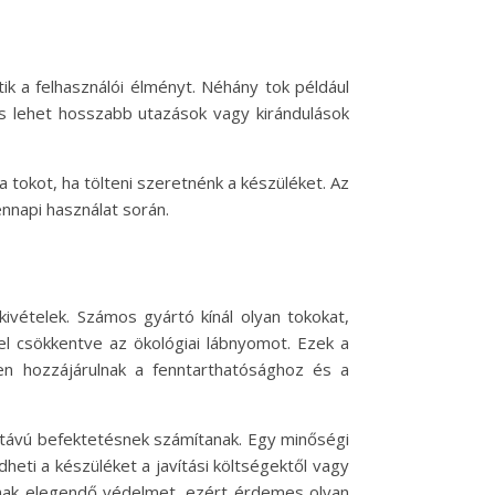
ik a felhasználói élményt. Néhány tok például
os lehet hosszabb utazások vagy kirándulások
a tokot, ha tölteni szeretnénk a készüléket. Az
ennapi használat során.
vételek. Számos gyártó kínál olyan tokokat,
el csökkentve az ökológiai lábnyomot. Ezek a
n hozzájárulnak a fenntarthatósághoz és a
 távú befektetésnek számítanak. Egy minőségi
heti a készüléket a javítási költségektől vagy
tanak elegendő védelmet, ezért érdemes olyan