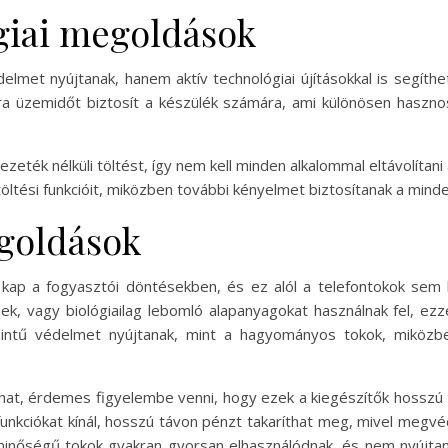
giai megoldások
met nyújtanak, hanem aktív technológiai újításokkal is segíthet
ra üzemidőt biztosít a készülék számára, ami különösen haszn
zeték nélküli töltést, így nem kell minden alkalommal eltávolítani 
töltési funkcióit, miközben további kényelmet biztosítanak a mind
goldások
ap a fogyasztói döntésekben, és ez alól a telefontokok sem ki
ek, vagy biológiailag lebomló alapanyagokat használnak fel, ezz
intű védelmet nyújtanak, mint a hagyományos tokok, miközbe
hat, érdemes figyelembe venni, hogy ezek a kiegészítők hosszú
nkciókat kínál, hosszú távon pénzt takaríthat meg, mivel megvéd
y minőségű tokok gyakran gyorsan elhasználódnak, és nem nyúj