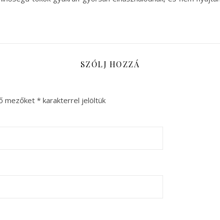
SZÓLJ HOZZÁ
ző mezőket
*
karakterrel jelöltük