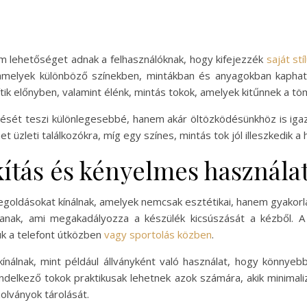
m lehetőséget adnak a felhasználóknak, hogy kifejezzék
saját st
 amelyek különböző színekben, mintákban és anyagokban kaphat
ik előnyben, valamint élénk, mintás tokok, amelyek kitűnnek a tö
sét teszi különlegesebbé, hanem akár öltözködésünkhöz is igazít
t üzleti találkozókra, míg egy színes, mintás tok jól illeszkedik a 
ítás és kényelmes használa
oldásokat kínálnak, amelyek nemcsak esztétikai, hanem gyakorl
anak, ami megakadályozza a készülék kicsúszását a kézből. A 
uk a telefont útközben
vagy sportolás közben
.
 kínálnak, mint például állványként való használat, hogy könn
endelkező tokok praktikusak lehetnek azok számára, akik minimal
olványok tárolását.