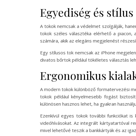
Egyediség és stílus
A tokok nemcsak a védelmet szolgálják, hane
tokok széles választéka elérhető a piacon,
számára, akik az elegáns megjelenést részesít
Egy stílusos tok nemcsak az iPhone megjelené
divatos bőrtok például tökéletes választás lehe
Ergonomikus kialak
A modern tokok különböző formatervezési meg
tokok például kényelmesebb fogást biztosít
különösen hasznos lehet, ha gyakran használj
Ezenkívül egyes tokok további funkciókat is
videóhívásokat. Az integrált kártyatartóval r
mivel lehetővé teszik a bankkártyák és az igaz