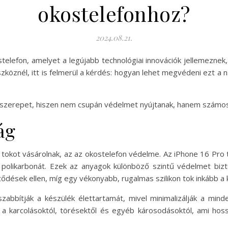
okostelefonhoz?
2024.08.21.
stelefon, amelyet a legújabb technológiai innovációk jellemezne
zköznél, itt is felmerül a kérdés: hogyan lehet megvédeni ezt a 
szerepet, hiszen nem csupán védelmet nyújtanak, hanem számos e
ág
tokot vásárolnak, az az okostelefon védelme. Az iPhone 16 Pro 
ó polikarbonát. Ezek az anyagok különböző szintű védelmet bizt
ütődések ellen, míg egy vékonyabb, rugalmas szilikon tok inkább a 
abbítják a készülék élettartamát, mivel minimalizálják a min
a karcolásoktól, törésektől és egyéb károsodásoktól, ami hos