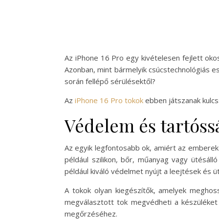
Az iPhone 16 Pro egy kivételesen fejlett oko
Azonban, mint bármelyik csúcstechnológiás es
során fellépő sérülésektől?
Az
iPhone 16 Pro tokok
ebben játszanak kulcs
Védelem és tartóss
Az egyik legfontosabb ok, amiért az emberek 
például szilikon, bőr, műanyag vagy ütésáll
például kiváló védelmet nyújt a leejtések és 
A tokok olyan kiegészítők, amelyek meghossz
megválasztott tok megvédheti a készüléket 
megőrzéséhez.