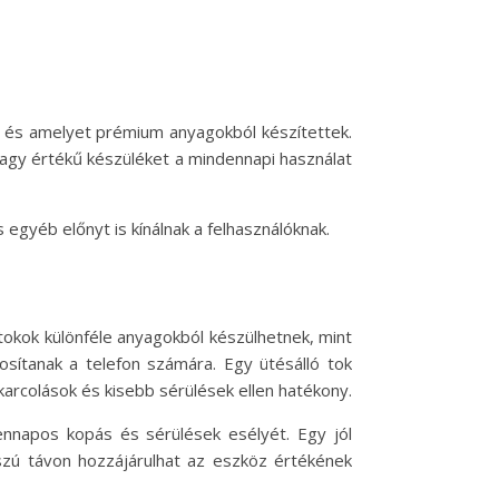
k, és amelyet prémium anyagokból készítettek.
nagy értékű készüléket a mindennapi használat
gyéb előnyt is kínálnak a felhasználóknak.
tokok különféle anyagokból készülhetnek, mint
osítanak a telefon számára. Egy ütésálló tok
karcolások és kisebb sérülések ellen hatékony.
dennapos kopás és sérülések esélyét. Egy jól
szú távon hozzájárulhat az eszköz értékének