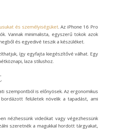
ílusukat és személyiségüket
. Az iPhone 16 Pro
ók. Vannak minimalista, egyszerű tokok azok
megből és egyedivé teszik a készüléket.
hatjuk, így egyfajta kiegészítővé válhat. Egy
hétköznapi, laza stílushoz.
t
ati szempontból is előnyösek. Az ergonomikus
bordázott felületek növelik a tapadást, ami
yebben nézhessünk videókat vagy végezhessünk
izálni szeretnék a magukkal hordott tárgyakat,