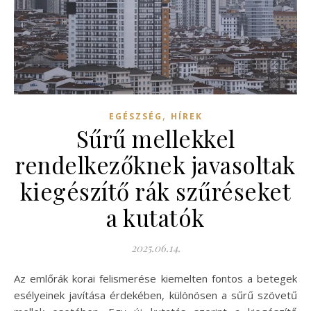
,
EGÉSZSÉG
HÍREK
Sűrű mellekkel
rendelkezőknek javasoltak
kiegészítő rák szűréseket
a kutatók
2025.06.14.
Az emlőrák korai felismerése kiemelten fontos a betegek
esélyeinek javítása érdekében, különösen a sűrű szövetű