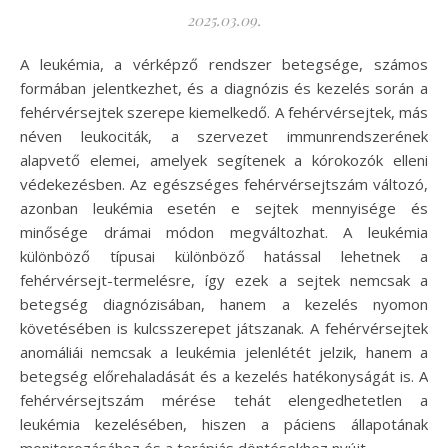
2025.03.09.
A leukémia, a vérképző rendszer betegsége, számos
formában jelentkezhet, és a diagnózis és kezelés során a
fehérvérsejtek szerepe kiemelkedő. A fehérvérsejtek, más
néven leukociták, a szervezet immunrendszerének
alapvető elemei, amelyek segítenek a kórokozók elleni
védekezésben. Az egészséges fehérvérsejtszám változó,
azonban leukémia esetén e sejtek mennyisége és
minősége drámai módon megváltozhat. A leukémia
különböző típusai különböző hatással lehetnek a
fehérvérsejt-termelésre, így ezek a sejtek nemcsak a
betegség diagnózisában, hanem a kezelés nyomon
követésében is kulcsszerepet játszanak. A fehérvérsejtek
anomáliái nemcsak a leukémia jelenlétét jelzik, hanem a
betegség előrehaladását és a kezelés hatékonyságát is. A
fehérvérsejtszám mérése tehát elengedhetetlen a
leukémia kezelésében, hiszen a páciens állapotának