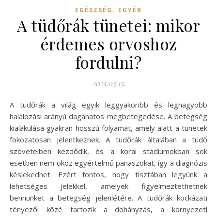
,
EGÉSZSÉG
EGYÉB
A tüdőrák tünetei: mikor
érdemes orvoshoz
fordulni?
2025.03.15.
A tüdőrák a világ egyik leggyakoribb és legnagyobb
halálozási arányú daganatos megbetegedése. A betegség
kialakulása gyakran hosszú folyamat, amely alatt a tünetek
fokozatosan jelentkeznek. A tüdőrák általában a tüdő
szöveteiben kezdődik, és a korai stádiumokban sok
esetben nem okoz egyértelmű panaszokat, így a diagnózis
késlekedhet. Ezért fontos, hogy tisztában legyünk a
lehetséges jelekkel, amelyek figyelmeztethetnek
bennünket a betegség jelenlétére. A tüdőrák kockázati
tényezői közé tartozik a dohányzás, a környezeti