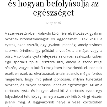
és hogyan befolyásolja az
egészséget
2025.12.16.
A szervezetünkben kialakuló különféle elváltozások gyakran
okoznak bizonytalanságot és aggodalmat. Ezek közül a
cysták, azaz ciszták, egy gyakori jelenség, amely számos
szervet érinthet, így például a veséket, a májat vagy a
bőrt. A corticalis cysta kifejezés az orvosi szakszókincsben
egy speciális típusú cisztára utal, amely a szerv kérgi
részén, vagyis a külső rétegében helyezkedik el. Bár sok
esetben ezek az elváltozások ártalmatlanok, mégis fontos
megérteni, hogy mit jelent pontosan, milyen tüneteket
okozhat, és milyen hatással lehet az egészségre. Mi az a
corticalis cysta és hogyan alakul ki? A corticalis cysta egy
folyadékkal telt hólyag, amely a szervek külső, kérgi részén
jelenik meg. A leggyakoribb helye a vese cortexében