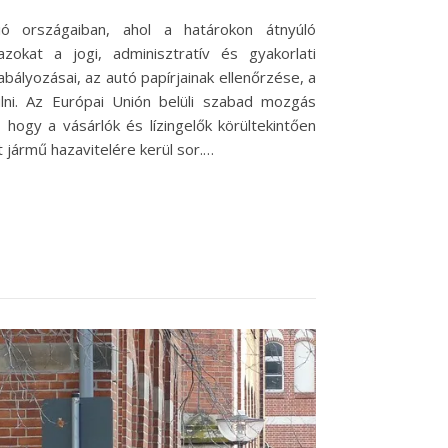
ió országaiban, ahol a határokon átnyúló
okat a jogi, adminisztratív és gyakorlati
lyozásai, az autó papírjainak ellenőrzése, a
lni. Az Európai Unión belüli szabad mozgás
hogy a vásárlók és lízingelők körültekintően
t jármű hazavitelére kerül sor.…