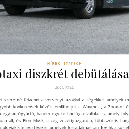
,
HÍREK
IT/TECH
otaxi diszkrét debütálás
2025.07.12.
l szeretné felvenni a versenyt azokkal a cégekkel, amelyek má
agyobb konkurensek között említhetjük a Waymo-t, a Zoox-ot é
 egy autógyártó, hanem egy technológiai vállalat is, amely fol
ban áll, és Elon Musk, a cég vezérigazgatója, többször is han
ológiák kifejlesztése is, amelyek forradalmasítani fogják a közl