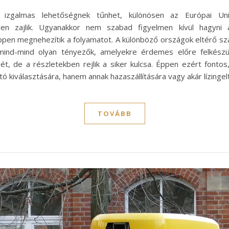
ön izgalmas lehetőségnek tűnhet, különösen az Európai Un
en zajlik. Ugyanakkor nem szabad figyelmen kívül hagyni az
en megnehezítik a folyamatot. A különböző országok eltérő szabá
 mind-mind olyan tényezők, amelyekre érdemes előre felkészü
, de a részletekben rejlik a siker kulcsa. Éppen ezért fontos, 
tó kiválasztására, hanem annak hazaszállítására vagy akár lízingel
TOVÁBB