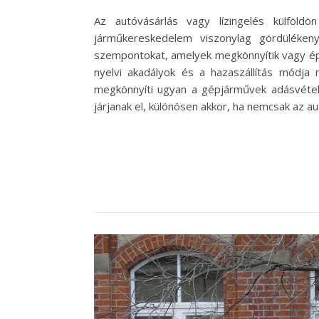
Az autóvásárlás vagy lízingelés külföld
járműkereskedelem viszonylag gördülékeny
szempontokat, amelyek megkönnyítik vagy épp
nyelvi akadályok és a hazaszállítás módja
megkönnyíti ugyan a gépjárművek adásvételét
járjanak el, különösen akkor, ha nemcsak az au