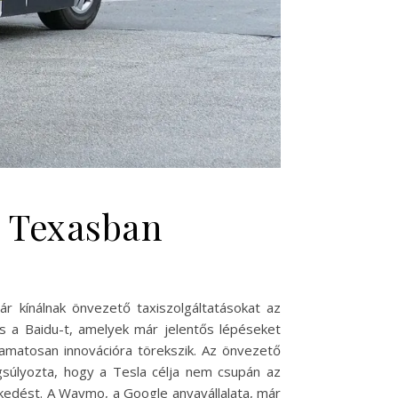
a Texasban
r kínálnak önvezető taxiszolgáltatásokat az
s a Baidu-t, amelyek már jelentős lépéseket
yamatosan innovációra törekszik. Az önvezető
gsúlyozta, hogy a Tesla célja nem csupán az
ekedést. A Waymo, a Google anyavállalata, már