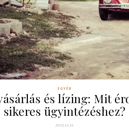
EGYÉB
vásárlás és lízing: Mit é
sikeres ügyintézéshez?
2025.12.11.