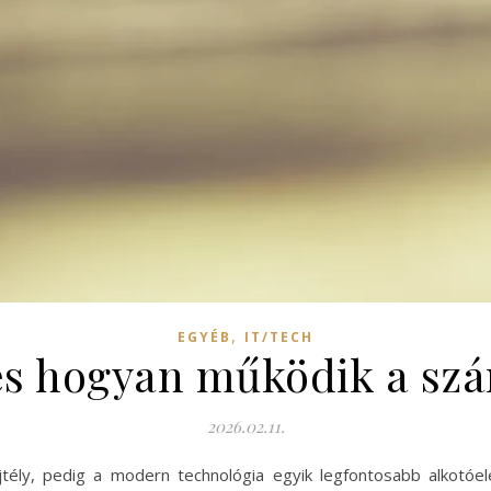
,
EGYÉB
IT/TECH
és hogyan működik a szá
2026.02.11.
ly, pedig a modern technológia egyik legfontosabb alkotóelem