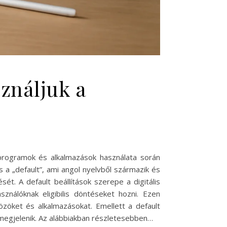
sználjuk a
 programok és alkalmazások használata során
s a „default”, ami angol nyelvből származik és
ét. A default beállítások szerepe a digitális
ználóknak eligibilis döntéseket hozni. Ezen
zöket és alkalmazásokat. Emellett a default
megjelenik. Az alábbiakban részletesebben…