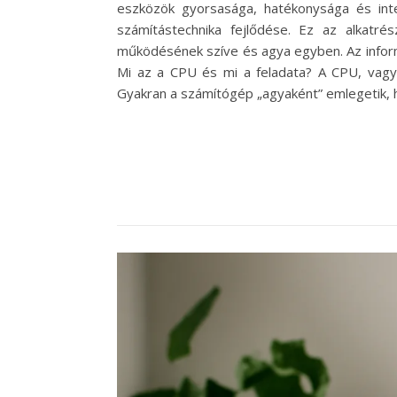
eszközök gyorsasága, hatékonysága és inte
számítástechnika fejlődése. Ez az alkatré
működésének szíve és agya egyben. Az inform
Mi az a CPU és mi a feladata? A CPU, vagyi
Gyakran a számítógép „agyaként” emlegetik, 