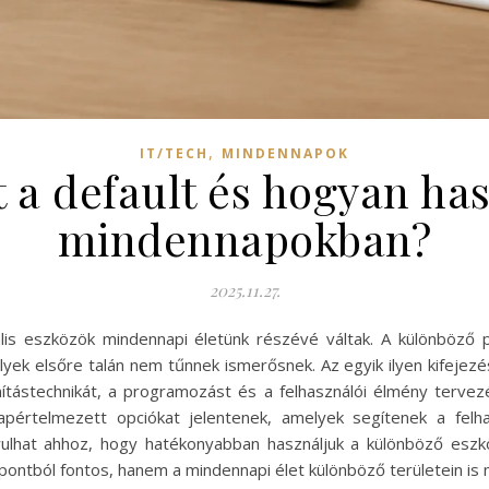
,
IT/TECH
MINDENNAPOK
t a default és hogyan ha
mindennapokban?
2025.11.27.
ális eszközök mindennapi életünk részévé váltak. A különböző
lyek elsőre talán nem tűnnek ismerősnek. Az egyik ilyen kifejezé
tástechnikát, a programozást és a felhasználói élmény tervezés
apértelmezett opciókat jelentenek, amelyek segítenek a felhas
ulhat ahhoz, hogy hatékonyabban használjuk a különböző eszkö
ontból fontos, hanem a mindennapi élet különböző területein is 