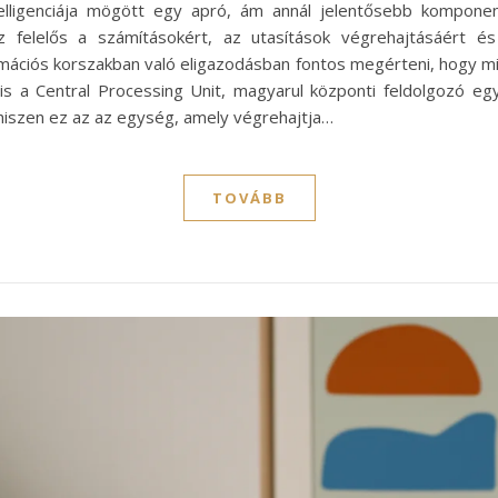
lligenciája mögött egy apró, ám annál jelentősebb komponens 
sz felelős a számításokért, az utasítások végrehajtásáért 
ációs korszakban való eligazodásban fontos megérteni, hogy mily
s a Central Processing Unit, magyarul központi feldolgozó eg
hiszen ez az az egység, amely végrehajtja…
TOVÁBB