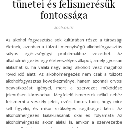
tünetei és felismerésük
fontossága
2026.01.01.
Az alkohol fogyasztása sok kultúrában része a társasági
életnek, azonban a túlzott mennyiségű alkoholfogyasztás
súlyos egészségügyi problémákhoz vezethet. Az
alkoholmérgezés egy életveszélyes állapot, amely gyorsan
alakulhat ki, ha valaki nagy adag alkoholt vesz magához
rövid idő alatt. Az alkoholmérgezés nem csak a túlzott
alkoholfogyasztás következménye, hanem azonnali orvosi
beavatkozást igényel, mert a szervezet működése
jelentősen károsodhat. Megfelelő ismeretek nélkül nehéz
felismerni a veszély jeleit, ezért fontos tudni, hogy mire
kell figyelni, és mikor szükséges segítséget kérni. Az
alkoholmérgezés kialakulásának okai és folyamata Az
alkoholmérgezés akkor alakul ki, amikor a szervezetbe