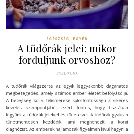
,
EGÉSZSÉG
EGYÉB
A tüdőrák jelei: mikor
forduljunk orvoshoz?
2025.03.10.
A tüdőrák világszerte az egyik leggyakoribb daganatos
megbetegedés, amely számos ember életét befolyásolja.
A betegség korai felismerése kulcsfontosságú a sikeres
kezelés szempontjából, ezért fontos, hogy tisztában
legyünk a tüdőrák jeleivel és tüneteivel. A tüdőrák gyakran
tünetmentesen kezdődik, ami megnehezíti a korai
diagnózist. Az emberek hajlamosak figyelmen kívül hagyni a