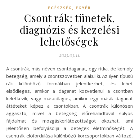
,
EGÉSZSÉG
EGYÉB
Csont rák: tünetek,
diagnózis és kezelési
lehetőségek
2025.03.11.
A csontrák, más néven csontdaganat, egy ritka, de komoly
betegség, amely a csontszövetben alakul ki. Az ilyen típusú
rák különböző formákban jelentkezhet, és lehet
elsődleges, amikor a daganat közvetlenül a csontban
keletkezik, vagy másodlagos, amikor egy másik daganat
áttéteket képez a csontokban. A csontrák különösen
aggasztó, mivel a betegség előrehaladtával súlyos
fájdalmat és mozgáskorlátozottságot okozhat, ami
jelentősen befolyásolja a betegek életminőségét. A
csontrák előfordulása különböző korcsoportokban változó,