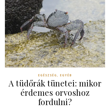
,
EGÉSZSÉG
EGYÉB
A tüdőrák tünetei: mikor
érdemes orvoshoz
fordulni?