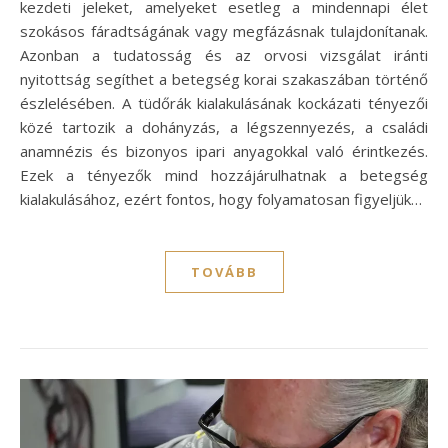
kezdeti jeleket, amelyeket esetleg a mindennapi élet
szokásos fáradtságának vagy megfázásnak tulajdonítanak.
Azonban a tudatosság és az orvosi vizsgálat iránti
nyitottság segíthet a betegség korai szakaszában történő
észlelésében. A tüdőrák kialakulásának kockázati tényezői
közé tartozik a dohányzás, a légszennyezés, a családi
anamnézis és bizonyos ipari anyagokkal való érintkezés.
Ezek a tényezők mind hozzájárulhatnak a betegség
kialakulásához, ezért fontos, hogy folyamatosan figyeljük…
TOVÁBB