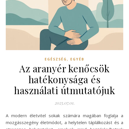
,
EGÉSZSÉG
EGYÉB
Az aranyér kenőcsök
hatékonysága és
használati útmutatójuk
2025.07.01.
A modern életvitel sokak számára magában foglalja a
mozgásszegény életmódot, a helytelen táplálkozást és a