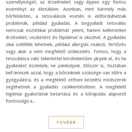
személyiséget, az érzelmeket vagy éppen egy fontos
eseményt az életükben. Azonban, mint bármely más
bőrfelületen, a tetoválások esetén is előfordulhatnak
problémák, például gyulladás. A begyulladt tetoválás
nemcsak esztétikai problémát jelent, hanem kellemetlen
érzéseket, viszketést és fájdalmat is okozhat. A gyulladás
okai sokfélék lehetnek, például allergiás reakció, fertőzés
vagy akár a nem megfelelő utókezelés. Fontos, hogy a
tetoválásra való tekintettel körültekintően járjunk el, és ha
gyulladást észlelünk, ne pánikoljunk. Először is, tisztában
kell lennünk azzal, hogy a bőrünknek szüksége van időre a
gyógyulásra, és a megfelelő otthoni kezelési módszerek
segíthetnek a gyulladás csökkentésében. A megfelelő
higiéniai gyakorlatok betartása és a bőrápolás alapvető
fontosságú a…
TOVÁBB