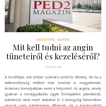
,
EGÉSZSÉG
EGYÉB
Mit kell tudni az angin
tüneteiről és kezeléséről?
2025.03.29.
A torokfájás sok ember számára ismerős élmény, de ha a
kellemetlenség mellett más tünetek is megjelennek,
érdemes komolyabban venni a helyzetet. Az angina, amely
gyakran a torokgyulladás egyik formájaként jelentkezik,
különböző okok miatt alakulhat ki. E betegség hátterében
vírusok vagy baktériumok állhatnak, és a kórokozóktól