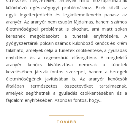
stresszes helyzeteket, amelyek mind hozzájárulhatnak
különböző egészségügyi problémákhoz. Ezek közül az
egyik legelterjedtebb és legkellemetlenebb panasz az
aranyér. Az aranyér nem csupán fájdalmas, hanem számos
életminőségbeli problémát is okozhat, ami miatt sokan
keresnek megoldásokat a tünetek enyhítésére. A
gyógyszertárak polcain számos különböző kenőcs és krém
található, amelyek célja a tünetek csökkentése, a gyulladás
enyhítése és a regeneráció elősegítése. A megfelelő
aranyér kenőcs kiválasztása nemcsak a tünetek
kezelésében játszik fontos szerepet, hanem a betegek
életminőségének javításában is. Az aranyér kenőcsök
általában természetes összetevőket tartalmaznak,
amelyek segíthetnek a gyulladás csökkentésében és a
fájdalom enyhítésében. Azonban fontos, hogy…
TOVÁBB