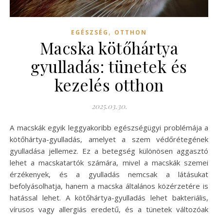
,
EGÉSZSÉG
OTTHON
Macska kötőhártya
gyulladás: tünetek és
kezelés otthon
2025.03.30.
A macskák egyik leggyakoribb egészségügyi problémája a
kötőhártya-gyulladás, amelyet a szem védőrétegének
gyulladása jellemez. Ez a betegség különösen aggasztó
lehet a macskatartók számára, mivel a macskák szemei
érzékenyek, és a gyulladás nemcsak a látásukat
befolyásolhatja, hanem a macska általános közérzetére is
hatással lehet. A kötőhártya-gyulladás lehet bakteriális,
vírusos vagy allergiás eredetű, és a tünetek változóak