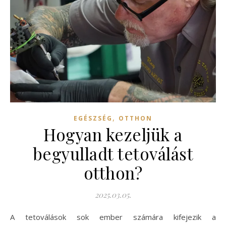
,
EGÉSZSÉG
OTTHON
Hogyan kezeljük a
begyulladt tetoválást
otthon?
2025.03.05.
A tetoválások sok ember számára kifejezik a