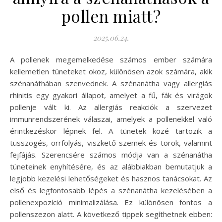
pollen miatt?
2025.06.24.
A pollenek megemelkedése számos ember számára
kellemetlen tüneteket okoz, különösen azok számára, akik
szénanáthában szenvednek. A szénanátha vagy allergiás
rhinitis egy gyakori állapot, amelyet a fű, fák és virágok
pollenje vált ki. Az allergiás reakciók a szervezet
immunrendszerének válaszai, amelyek a pollenekkel való
érintkezéskor lépnek fel. A tünetek közé tartozik a
tüsszögés, orrfolyás, viszkető szemek és torok, valamint
fejfájás. Szerencsére számos módja van a szénanátha
tüneteinek enyhítésére, és az alábbiakban bemutatjuk a
legjobb kezelési lehetőségeket és hasznos tanácsokat. Az
első és legfontosabb lépés a szénanátha kezelésében a
pollenexpozíció minimalizálása. Ez különösen fontos a
pollenszezon alatt. A következő tippek segíthetnek ebben: