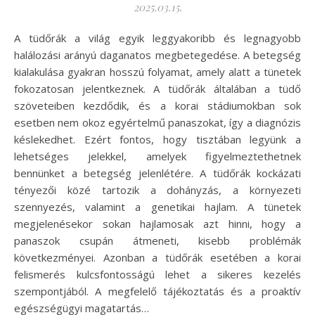
2025.03.15.
A tüdőrák a világ egyik leggyakoribb és legnagyobb
halálozási arányú daganatos megbetegedése. A betegség
kialakulása gyakran hosszú folyamat, amely alatt a tünetek
fokozatosan jelentkeznek. A tüdőrák általában a tüdő
szöveteiben kezdődik, és a korai stádiumokban sok
esetben nem okoz egyértelmű panaszokat, így a diagnózis
késlekedhet. Ezért fontos, hogy tisztában legyünk a
lehetséges jelekkel, amelyek figyelmeztethetnek
bennünket a betegség jelenlétére. A tüdőrák kockázati
tényezői közé tartozik a dohányzás, a környezeti
szennyezés, valamint a genetikai hajlam. A tünetek
megjelenésekor sokan hajlamosak azt hinni, hogy a
panaszok csupán átmeneti, kisebb problémák
következményei. Azonban a tüdőrák esetében a korai
felismerés kulcsfontosságú lehet a sikeres kezelés
szempontjából. A megfelelő tájékoztatás és a proaktív
egészségügyi magatartás…