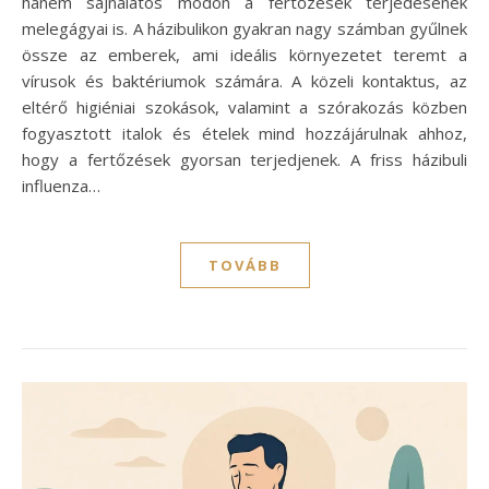
hanem sajnálatos módon a fertőzések terjedésének
melegágyai is. A házibulikon gyakran nagy számban gyűlnek
össze az emberek, ami ideális környezetet teremt a
vírusok és baktériumok számára. A közeli kontaktus, az
eltérő higiéniai szokások, valamint a szórakozás közben
fogyasztott italok és ételek mind hozzájárulnak ahhoz,
hogy a fertőzések gyorsan terjedjenek. A friss házibuli
influenza…
TOVÁBB