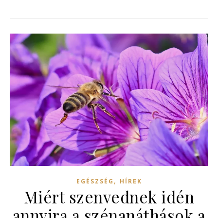
,
EGÉSZSÉG
HÍREK
Miért szenvednek idén
annyira a szénanáthások a