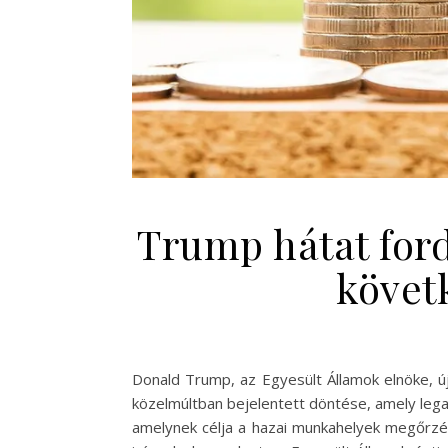
Trump hátat ford
követ
Donald Trump, az Egyesült Államok elnöke, ú
közelmúltban bejelentett döntése, amely leg
amelynek célja a hazai munkahelyek megőrzés