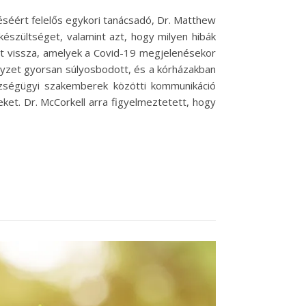
éséért felelős egykori tanácsadó, Dr. Matthew
készültséget, valamint azt, hogy milyen hibák
tt vissza, amelyek a Covid-19 megjelenésekor
elyzet gyorsan súlyosbodott, és a kórházakban
szségügyi szakemberek közötti kommunikáció
ket. Dr. McCorkell arra figyelmeztetett, hogy