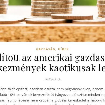
,
GAZDASÁG
HÍREK
ított az amerikai gazdas
kezmények kaotikusak l
2025.05.23.
jabb falat épített, azonban ezúttal nem migránsok ellen, han
alább 10%-os vámok bevezetését irányozza elő szinte minden impo
e. Trump lépései nem csupán a globális kereskedelmi háború kezd