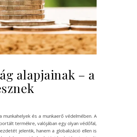
ág alapjainak – a
esznek
em a munkahelyek és a munkaerő védelmében. A
rtált termékre, valójában egy olyan védőfal,
etét jelentik, hanem a globalizáció ellen is