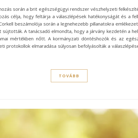
ozás során a brit egészségügyi rendszer vészhelyzeti felkészít
ozás célja, hogy feltárja a válaszlépések hatékonyságát és a fel
cCorkell beszámolója során a legnehezebb pillanatokra emlékeze
t sújtották. A tanácsadó elmondta, hogy a járvány kezdetén a h
drámai mértékben nőtt. A kormányzati döntéshozók és az egé
eti protokollok elmaradása súlyosan befolyásolták a válaszlépése
TOVÁBB