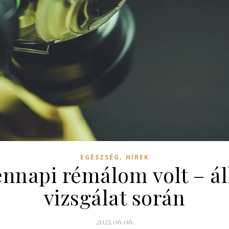
,
EGÉSZSÉG
HÍREK
napi rémálom volt – áll
vizsgálat során
2025.06.06.