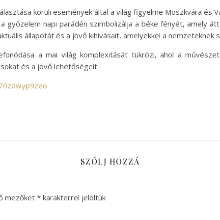
asztása körüli események által a világ figyelme Moszkvára és V
st a győzelem napi parádén szimbolizálja a béke fényét, amely á
 aktuális állapotát és a jövő kihívásait, amelyekkel a nemzeteknek 
fonódása a mai világ komplexitását tükrözi, ahol a művészet
sokat és a jövő lehetőségeit.
c70zdwyp9zeo
SZÓLJ HOZZÁ
ző mezőket
*
karakterrel jelöltük