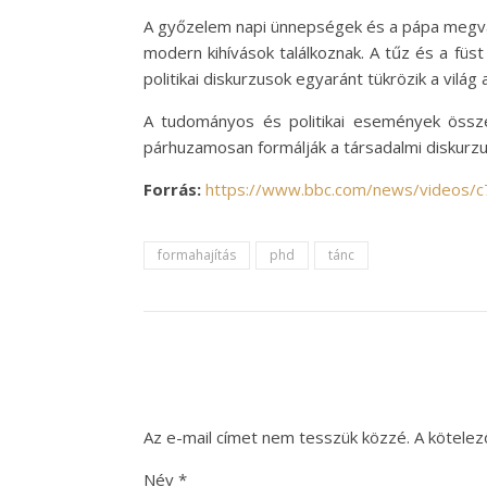
A győzelem napi ünnepségek és a pápa megvál
modern kihívások találkoznak. A tűz és a fü
politikai diskurzusok egyaránt tükrözik a világ
A tudományos és politikai események össze
párhuzamosan formálják a társadalmi diskurzu
Forrás:
https://www.bbc.com/news/videos/
formahajítás
phd
tánc
Az e-mail címet nem tesszük közzé.
A kötele
Név
*