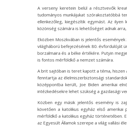
A verseny keretein belül a résztvevők krea
tudományos munkájukat szórakoztatóbbá tenn
ellenkezőleg, kiegészítik egymást. Az il
közönség számára is lehetőséget adnak arra,
Eközben Moszkvában is jelentős események zaj
világháború befejezésének 80. évfordulóját 
borzalmaira és a béke értékére. Putyin megj
is fontos mérföldkő a nemzet számára.
A brit sajtóban is teret kapott a téma, hisze
fenntartja az élelmiszerbiztonsági standardok
középpontba került, Joe Biden amerikai eln
intézkedésekre lehet szükség a gazdasági v
Közben egy másik jelentős esemény is zajli
követően a katolikus egyház első amerikai 
mérföldkő a katolikus egyház történetében. E
az Egyesült Államok szerepe a világ vallási él