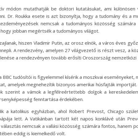
tív módon mutathatják be doktori kutatásukat, ami különösen
i. Dr. Roukka esete is azt bizonyítja, hogy a tudomány és a
yen kezdeményezések nemcsak a tudományos közösség számára n
 hogy jobban megértsék a tudományos világot.
lanak, hiszen Vladimir Putin, az orosz elnök, a város éves győ
ünnepli. A rendezvény, amelyen 27 világvezető is részt vesz, a 
elenése a rendezvényen tovább erősíti Oroszország nemzetközi p
n a BBC tudósítói is figyelemmel kísérik a moszkvai eseményeket,
at, amelyek megnehezítik bizonyos amerikai húsfajták importját.
ök szerint a vámok a legfélreértettebb dolgok a kereskedele
ersenyképesség fenntartása érdekében.
k a katolikus egyházban, ahol Robert Prevost, Chicago szüle
pápája lett. A Vatikánban tartott két napos konklávé után Pre
 választás nemcsak a vallási közösség számára fontos, hanem poli
etében eddig is kiemelkedő volt.