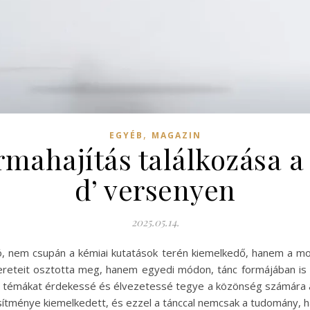
,
EGYÉB
MAGAZIN
mahajítás találkozása a
d’ versenyen
2025.05.14.
ató, nem csupán a kémiai kutatások terén kiemelkedő, hanem a 
ereteit osztotta meg, hanem egyedi módon, tánc formájában is
yos témákat érdekessé és élvezetessé tegye a közönség számára a
ítménye kiemelkedett, és ezzel a tánccal nemcsak a tudomány, han