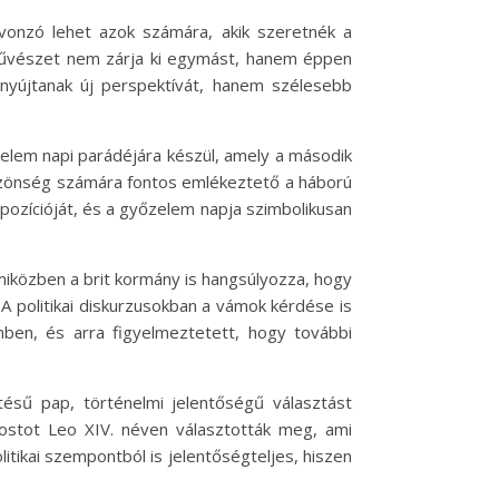
 vonzó lehet azok számára, akik szeretnék a
 művészet nem zárja ki egymást, hanem éppen
yújtanak új perspektívát, hanem szélesebb
zelem napi parádéjára készül, amely a második
közönség számára fontos emlékeztető a háború
ozícióját, és a győzelem napja szimbolikusan
 miközben a brit kormány is hangsúlyozza, hogy
 A politikai diskurzusokban a vámok kérdése is
mben, és arra figyelmeztetett, hogy további
tésű pap, történelmi jelentőségű választást
vostot Leo XIV. néven választották meg, ami
tikai szempontból is jelentőségteljes, hiszen