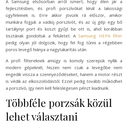
A Samsung elsősorban arról ismert, hogy élen jár a
fejlesztésben, és profi porszívókat kínál a lakossági
ügyfeleinek is. Erre akkor jövünk rá először, amikor
munkára fogjuk a vadiúj porszívót, és az új gép egy bő
tartálynyi port és koszt gyűjt be ott is, ahol korábban
tisztának gondoltuk a felületet. A
Samsung HEPA filter
pedig olyan jól dolgozik, hogy fel fog tűnni a régebben
poros levegő hiánya a nagytakarítás után.
A profi filtereknek amúgy is komoly szerepük nyílik a
modern gépeknél, hiszen nem csak a levegőbe nem
engedik vissza a szennyeződéseket, hanem a motor részt
is védik az elkoszolódástól. Ezzel pedig tovább működhet
a porszívó, így nem kell feleslegesen pénzt kiadnunk.
Többféle porzsák közül
lehet választani