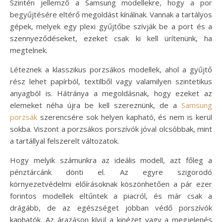
Szintén jellemző a Samsung modellekre, hogy a por
begyűjtésére eltérő megoldást kínálnak. Vannak a tartályos
gépek, melyek egy plexi gyűjtőbe szívják be a port és a
szennyeződéseket, ezeket csak ki kell ürítenünk, ha
megtelnek.
Léteznek a klasszikus porzsákos modellek, ahol a gyűjtő
rész lehet papírból, textilből vagy valamilyen szintetikus
anyagból is. Hátránya a megoldásnak, hogy ezeket az
elemeket néha újra be kell szereznünk, de a
Samsung
porzsák
szerencsére sok helyen kapható, és nem is kerül
sokba. Viszont a porzsákos porszívók jóval olcsóbbak, mint
a tartállyal felszerelt változatok.
Hogy melyik számunkra az ideális modell, azt főleg a
pénztárcánk dönti el. Az egyre szigorodó
környezetvédelmi előírásoknak köszönhetően a pár ezer
forintos modellek eltűntek a piacról, és már csak a
drágább, de az egészséget jobban védő porszívók
kaphatók. Az árazáson kívül a kinézet vagy a megjelenés